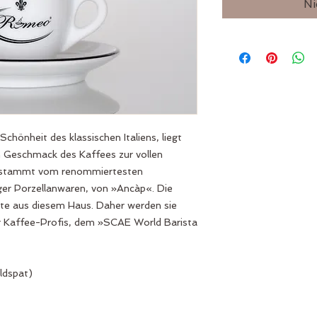
Ni
hönheit des klassischen Italiens, liegt
n Geschmack des Kaffees zur vollen
e stammt vom renommiertesten
iger Porzellanwaren, von »Ancàp«. Die
kte aus diesem Haus. Daher werden sie
r Kaffee-Profis, dem »SCAE World Barista
eldspat)