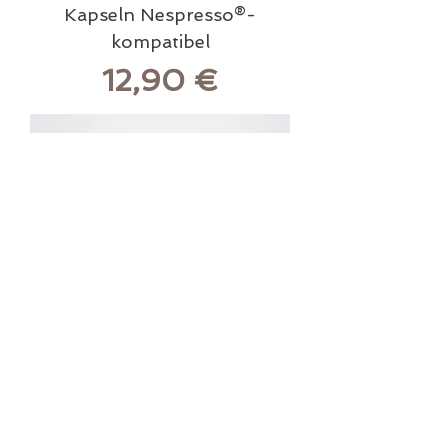
Kapseln Nespresso®-
kompatibel
Preis
12,90 €
Romeo Espressotasse mit
Untertasse
Nicht verfügbar